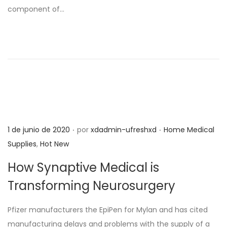
component of…
o
o
e
e
l
n
.
.
P
P
1 de junio de 2020
por
xdadmin-ufreshxd
Home Medical
u
u
Supplies
,
Hot New
b
b
How Synaptive Medical is
l
l
Transforming Neurosurgery
i
i
c
c
Pfizer manufacturers the EpiPen for Mylan and has cited
a
a
manufacturing delays and problems with the supply of a