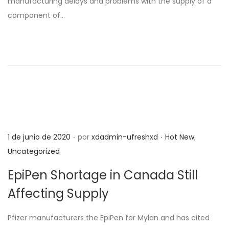
manufacturing delays and problems with the supply of a
d
d
component of…
o
o
e
e
l
n
.
.
P
P
1 de junio de 2020
por
xdadmin-ufreshxd
Hot New
,
u
u
Uncategorized
b
b
EpiPen Shortage in Canada Still
l
l
Affecting Supply
i
i
c
c
Pfizer manufacturers the EpiPen for Mylan and has cited
a
a