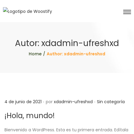
Autor:
xdadmin-ufreshxd
Home
/
Author: xdadmin-ufreshxd
.
.
P
P
4 de junio de 2021
por
xdadmin-ufreshxd
Sin categoría
u
u
¡Hola, mundo!
b
b
l
l
Bienvenido a WordPress. Esta es tu primera entrada. Edítala