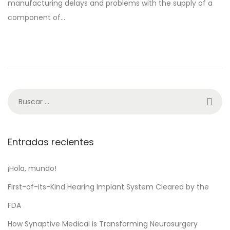
manufacturing delays and problems with the supply of a
d
d
component of…
o
o
e
e
l
n
Entradas recientes
¡Hola, mundo!
First-of-its-Kind Hearing Implant System Cleared by the
FDA
How Synaptive Medical is Transforming Neurosurgery