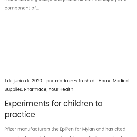
d
d
component of…
o
o
e
e
l
n
.
.
P
P
1 de junio de 2020
por
xdadmin-ufreshxd
Home Medical
u
u
Supplies
,
Pharmace
,
Your Health
b
b
Experiments for children to
l
l
practice
i
i
c
c
Pfizer manufacturers the EpiPen for Mylan and has cited
a
a