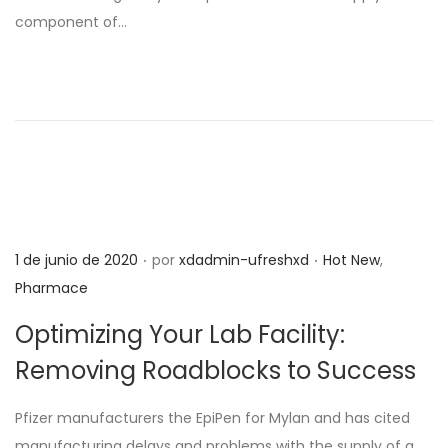
d
d
component of…
o
o
e
e
l
n
.
.
P
P
1 de junio de 2020
por
xdadmin-ufreshxd
Hot New
,
u
u
Pharmace
b
b
Optimizing Your Lab Facility:
l
l
Removing Roadblocks to Success
i
i
c
c
Pfizer manufacturers the EpiPen for Mylan and has cited
a
a
manufacturing delays and problems with the supply of a