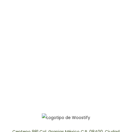
Centeno 981 Col. Granjas México
C.P. 08400, Ciudad