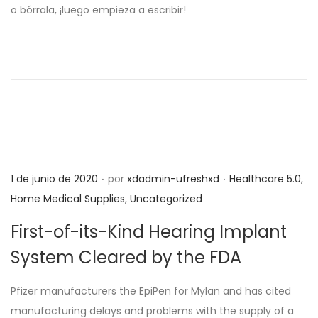
i
i
o bórrala, ¡luego empieza a escribir!
c
c
a
a
d
d
o
o
e
e
l
n
.
.
P
P
1 de junio de 2020
por
xdadmin-ufreshxd
Healthcare 5.0
,
u
u
Home Medical Supplies
,
Uncategorized
b
b
First-of-its-Kind Hearing Implant
l
l
System Cleared by the FDA
i
i
c
c
Pfizer manufacturers the EpiPen for Mylan and has cited
a
a
manufacturing delays and problems with the supply of a
d
d