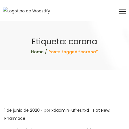
Etiqueta:
corona
Home
/
Posts tagged “corona”
.
.
P
P
1 de junio de 2020
por
xdadmin-ufreshxd
Hot New
,
u
u
Pharmace
b
b