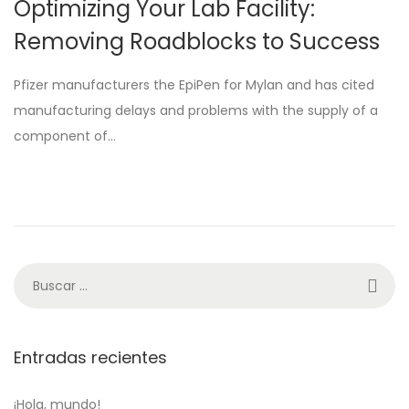
Optimizing Your Lab Facility:
l
l
Removing Roadblocks to Success
i
i
c
c
Pfizer manufacturers the EpiPen for Mylan and has cited
a
a
manufacturing delays and problems with the supply of a
d
d
component of…
o
o
e
e
l
n
Entradas recientes
¡Hola, mundo!